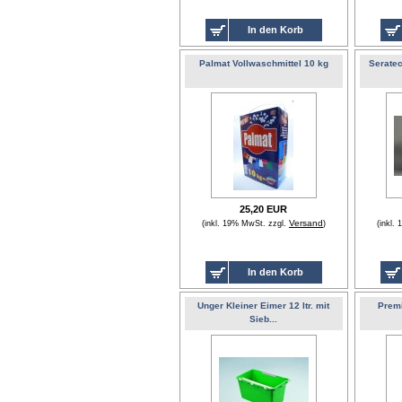
In den Korb
Palmat Vollwaschmittel 10 kg
Seratec
25,20 EUR
Versand
(inkl. 19% MwSt. zzgl.
)
(inkl.
In den Korb
Unger Kleiner Eimer 12 ltr. mit
Premi
Sieb...