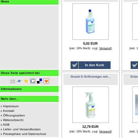
News
5,02 EUR
Versand
(inkl. 19% MwSt. zzgl.
)
(inkl.
In den Korb
Diese Seite speichern bei
Granit S Grillreiniger mit...
Grün
Informationen
Mehr über...
Impressum
Kontakt
Öffnungszeiten
Widerrufsrecht
AGB
12,79 EUR
Liefer- und Versandkosten
Versand
(inkl. 19% MwSt. zzgl.
)
(inkl.
Privatsphäre und Datenschutz