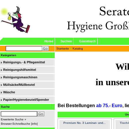
Home
Suchen
Gästebuch
Startseite
»
Katalog
Kategorien
Reinigungs.- & Pflegemittel
Wi
Reinigungshilfsmittel
Reinigungsmaschinen
in unse
Müllsäcke/Müllbeutel
Wäsche
Papier/Hygienebeutel/Spender
Bei Bestellungen
ab 75.- Euro
,
li
Suche
Un
Erweiterte Suche »
Premium No. 3 Laminat- und...
Tisch-
Browser-Schnellsuche
[
info
]